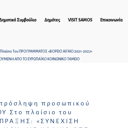
Δημοτικό Συμβούλιο
Δημότες
VISIT SAMOS
Επικοινωνία
 Πλαίσιο Του ΠΡΟΓΡΑΜΜΑΤΟΣ «ΒΟΡΕΙΟ ΑΙΓΑΙΟ 2021-2027»
ΤΟΥΜΕΝΗ ΑΠΟ ΤΟ ΕΥΡΩΠΑΪΚΟ ΚΟΙΝΩΝΙΚΟ ΤΑΜΕΙΟ
Πρόγραμμα Αστικής
Σχέδια Δράσης Δασικών
Συγκοινωνίας Πόλεως
Πυρκαγιών
Καρλοβασίου
Σχέδια Δράσης
Σύστημα Κοινόχρηστων
Πλημμυρικών Φαινομένων
Ποδηλάτων
Σχέδια Δράσης Εκδήλωσης
η πρόσληψη προσωπικού
Σεισμών
 Στο πλαίσιο του
Σχέδια Δράσης Εκδήλωσης
 ΠΡΑΞΗΣ: «ΣΥΝΕΧΙΣΗ
Χιονοπτώσεων και