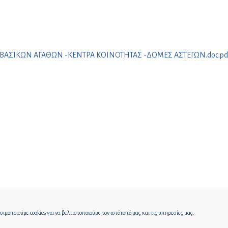
ΒΑΣΙΚΩΝ ΑΓΑΘΩΝ -ΚΕΝΤΡΑ ΚΟΙΝΟΤΗΤΑΣ -ΔΟΜΕΣ ΑΣΤΕΓΩΝ.doc.pd
ιμοποιούμε cookies για να βελτιστοποιούμε τον ιστότοπό μας και τις υπηρεσίες μας.