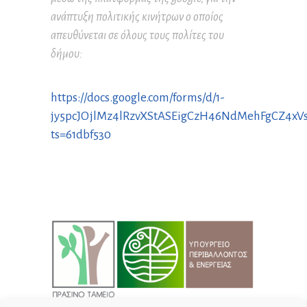
ανάπτυξη πολιτικής κινήτρων ο οποίος
απευθύνεται σε όλους τους πολίτες του
δήμου:
https://docs.google.com/forms/d/1-
jy5pcJOjlMz4lRzvXStASEigCzH46NdMehFgCZ4xVs/
ts=61dbf530