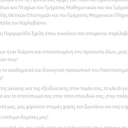
υσείο Βυρσοδεψίας
οϊσταμένων Διοικητικών
ιδεία – Επιμορφωτικά
ων και Πτυχίων του Τμήματος Μαθηματικών και του Τμήματο
οτήτων
μινάρια
ήσιοι Απολογισμοί
λής Θετικών Επιστημών και του Τμήματος Μηχανικών Πληρ
ράσεων
μοδιότητες Προέδρου
 πόλη του Καρλοβάσου.
παίδευση και
Σ.
ιχειρηματικότητα
 Πορφυριάδα Σχολή όπου συνολικά 160 απόφοιτοι παρέλαβα
μοδιότητες Δ.Σ.
μοδιότητες Εκτελεστικής
ων ήταν διάχυτη και αποτυπωμένη στα πρόσωπα όλων, μιας κ
ιτροπής
ιών τους!
μοδιότητες Οικονομικής
 το ακαδημαϊκό και διοικητικό προσωπικό του Πανεπιστημίου 
ιτροπής
ς!
νονισμοί Λειτουργίας
ν Δημοτικών Υπηρεσιών
, της γνώσης και της εξειδίκευσης στον τομέα σας, το κλειδί 
ά και το αποτύπωμά σας στον τόπο σπουδών σας, στην πόλη
τά μας, μας χαρίσατε στιγμές χαράς και ζωντάνια και σας ευ
οι επίτιμοι δημότες μας!
ωριστά και σας ευχόμαστε να εκπληρώσετε τους στόχους τα 