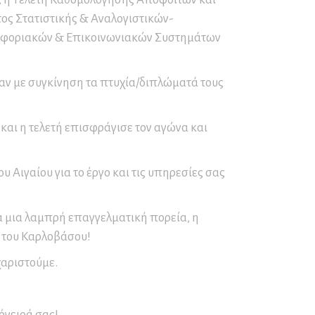
Παγετού
ς Στατιστικής & Αναλογιστικών-
Ο∆ΗΓΙΕΣ για ΟΡΕΙΒΑΣΙΑ
οφοριακών & Επικοινωνιακών Συστημάτων
και ΟΡΕΙΝΗ ΠΕΖΟΠΟΡΙΑ
ΚΑΥΣΩΝΑΣ – ΟΔΗΓΙΕΣ
ν με συγκίνηση τα πτυχία/διπλώματά τους
ΠΡΟΣΤΑΣΙΑΣ
αι η τελετή επισφράγισε τον αγώνα και
Αιγαίου για το έργο και τις υπηρεσίες σας
για μια λαμπρή επαγγελματική πορεία, η
 του Καρλοβάσου!
χαριστούμε.
όνειρά σας!