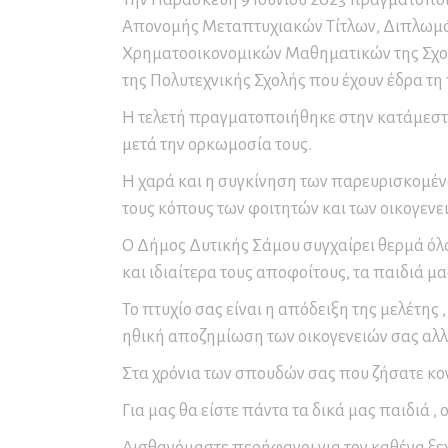
Συνέδρια και Συνεδριακός
Μο
Πρ
Πα
Απονομής Μεταπτυχιακών Τίτλων, Διπλωμάτ
Τουρισμός
Εν
Σε
Ετ
Χρηματοοικονομικών Μαθηματικών της Σχο
Δ
Αρ
της Πολυτεχνικής Σχολής που έχουν έδρα τη
Εκ
Δ.
Επ
Η τελετή
πραγματοποιήθηκε στην κατάμεστη
Αρ
μετά την ορκωμοσία τους.
Αρ
Η χαρά και η συγκίνηση των παρευρισκομέν
Επ
τους κόπους των φοιτητών και των οικογενε
Αρ
Ο Δήμος Δυτικής Σάμου συγχαίρει θερμά όλο
Επ
και ιδιαίτερα τους αποφοίτους, τα παιδιά μα
Κα
τω
Το πτυχίο σας είναι η απόδειξη της μελέτης 
ηθική αποζημίωση των οικογενειών σας αλλ
Στα χρόνια των σπουδών σας που ζήσατε κον
Για μας θα είστε πάντα τα δικά μας παιδιά , 
Αισθανόμαστε περήφανοι για τον καθένα ξεχ