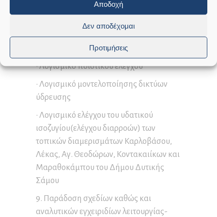
εξοικονόμησης του συνόλου αριθμού
Αποδοχή
αντλιοστασίων και γεωτρήσεων
Δεν αποδέχομαι
• Λογισμικό συντήρησης
Προτιμήσεις
ηλεκτρομηχανολογικού εξοπλισμού
• Λογισμικό ποιοτικού ελέγχου
• Λογισμικό μοντελοποίησης δικτύων
ύδρευσης
• Λογισμικό ελέγχου του υδατικού
ισοζυγίου(ελέγχου διαρροών) των
τοπικών διαμερισμάτων Καρλοβάσου,
Λέκας, Αγ. Θεοδώρων, Κοντακαιίκων και
Μαραθοκάμπου του Δήμου Δυτικής
Σάμου
9. Παράδοση σχεδίων καθώς και
αναλυτικών εγχειριδίων λειτουργίας-