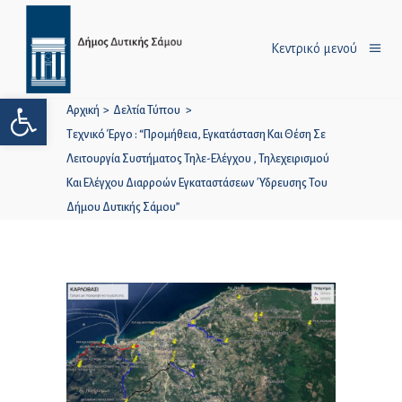
Κεντρικό μενού
Ανοίξτε τη γραμμή εργαλείων
Αρχική
>
Δελτία Τύπου
>
Τεχνικό Έργο : “Προμήθεια, Εγκατάσταση Και Θέση Σε
Λειτουργία Συστήματος Τηλε-Ελέγχου , Τηλεχειρισμού
Και Ελέγχου Διαρροών Εγκαταστάσεων Ύδρευσης Του
Δήμου Δυτικής Σάμου”